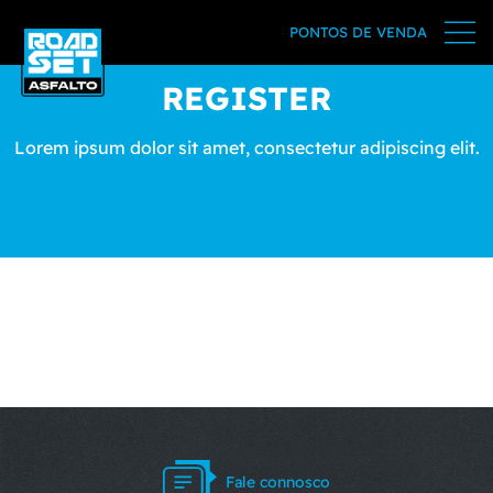
PONTOS DE VENDA
REGISTER
Lorem ipsum dolor sit amet, consectetur adipiscing elit.
[wpum_register login_link=”yes” psw_link=”yes”]
Fale connosco