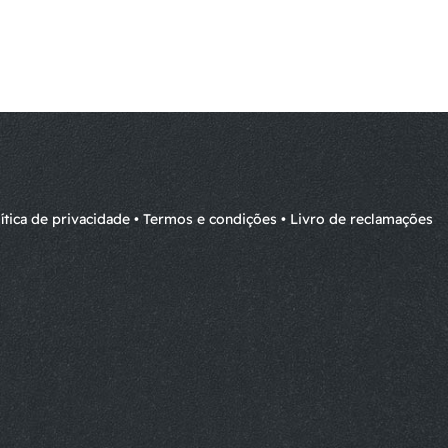
 register_link=”yes”]
ítica de privacidade
•
Termos e condições
•
Livro de reclamações