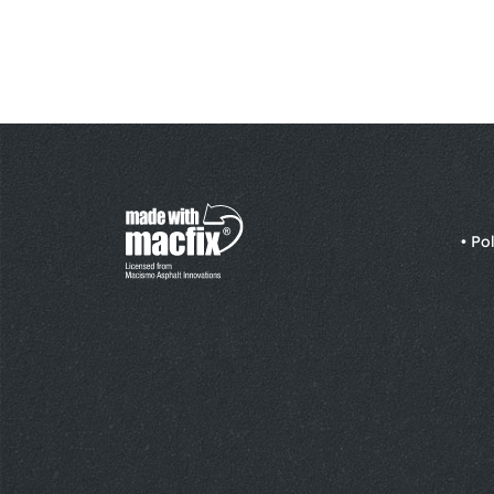
[wpum_password_recovery login_link=”yes”
•
Pol